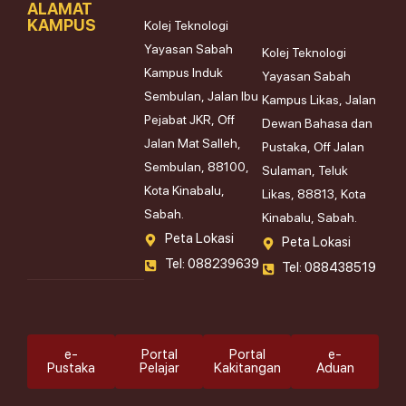
ALAMAT
KAMPUS
Kolej Teknologi
Yayasan Sabah
Kolej Teknologi
Kampus Induk
Yayasan Sabah
Sembulan, Jalan Ibu
Kampus Likas, Jalan
Pejabat JKR, Off
Dewan Bahasa dan
Jalan Mat Salleh,
Pustaka, Off Jalan
Sembulan, 88100,
Sulaman, Teluk
Kota Kinabalu,
Likas, 88813, Kota
Sabah.
Kinabalu, Sabah.
Peta Lokasi
Peta Lokasi
Tel: 088239639
Tel: 088438519
e-
Portal
Portal
e-
Pustaka
Pelajar
Kakitangan
Aduan