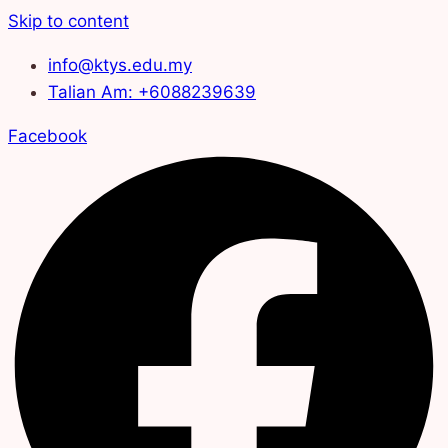
Skip to content
info@ktys.edu.my
Talian Am: +6088239639
Facebook