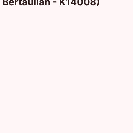
Bertauliah - K14008)