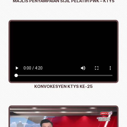
MAJLIS PENYAMPAIAN SIJIL PELATIH PWK – KTYS
KONVOKESYEN KTYS KE-25