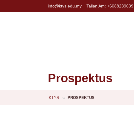
info@ktys.edu.my
Talian Am: +6088239639
Prospektus
»
KTYS
PROSPEKTUS