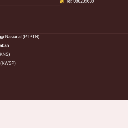
Tel: 088239639
ggi Nasional (PTPTN)
Sabah
BKNS)
a (KWSP)