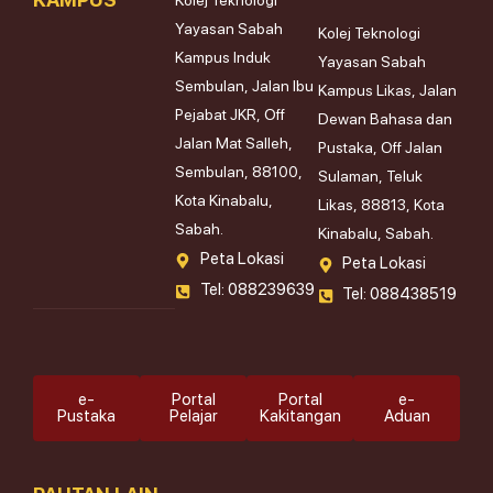
Kolej Teknologi
Yayasan Sabah
Kolej Teknologi
Kampus Induk
Yayasan Sabah
Sembulan, Jalan Ibu
Kampus Likas, Jalan
Pejabat JKR, Off
Dewan Bahasa dan
Jalan Mat Salleh,
Pustaka, Off Jalan
Sembulan, 88100,
Sulaman, Teluk
Kota Kinabalu,
Likas, 88813, Kota
Sabah.
Kinabalu, Sabah.
Peta Lokasi
Peta Lokasi
Tel: 088239639
Tel: 088438519
e-
Portal
Portal
e-
Pustaka
Pelajar
Kakitangan
Aduan