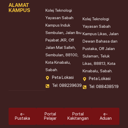
ALAMAT
KAMPUS
Kolej Teknologi
Yayasan Sabah
Kolej Teknologi
Kampus Induk
Yayasan Sabah
Sembulan, Jalan Ibu
Kampus Likas, Jalan
Pejabat JKR, Off
Dewan Bahasa dan
Jalan Mat Salleh,
Pustaka, Off Jalan
Sembulan, 88100,
Sulaman, Teluk
Kota Kinabalu,
Likas, 88813, Kota
Sabah.
Kinabalu, Sabah.
Peta Lokasi
Peta Lokasi
Tel: 088239639
Tel: 088438519
e-
Portal
Portal
e-
Pustaka
Pelajar
Kakitangan
Aduan