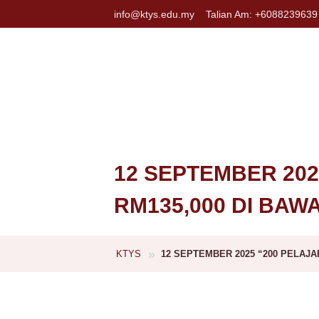
info@ktys.edu.my
Talian Am: +6088239639
12 SEPTEMBER 20
RM135,000 DI BA
»
KTYS
12 SEPTEMBER 2025 “200 PELAJ