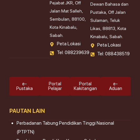
Pejabat JKR, Off
Dewan Bahasa dan
Jalan Mat Salleh,
Pustaka, Off Jalan
Sembulan, 88100,
Sulaman, Teluk
Kota Kinabalu,
Likas, 88813, Kota
Sabah.
Kinabalu, Sabah.
Peta Lokasi
Peta Lokasi
Tel: 088239639
Tel: 088438519
e-
Portal
Portal
e-
Pustaka
Pelajar
Kakitangan
Aduan
PAUTAN LAIN
Perbadanan Tabung Pendidikan Tinggi Nasional
(PTPTN)