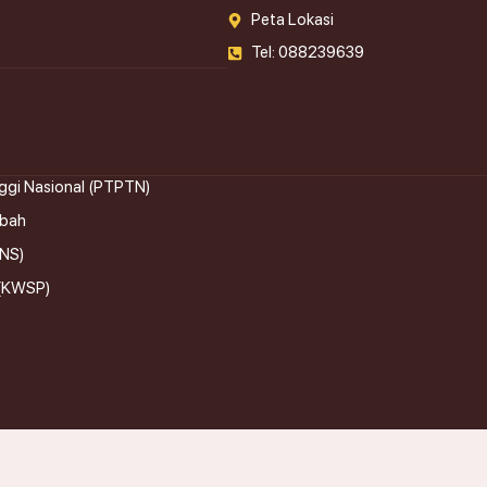
Peta Lokasi
Tel: 088239639
ggi Nasional (PTPTN)
abah
KNS)
 (KWSP)