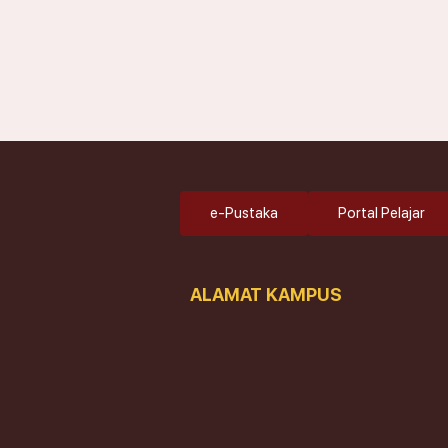
SIJIL KEMAHIRAN – PEMBUATAN
SIJIL KEMAHIRAN – PENYEDIA
e-Pustaka
Portal Pelajar
ALAMAT KAMPUS