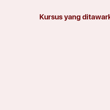
Kursus yang ditawar
SIJIL KEMAHIRAN – PENYELEN
SIJIL KEMAHIRAN – JURUTEKNIK
SIJIL KEMAHIRAN – KEJURUTE
SIJIL & DIPLOMA KEMAHIRAN –
SIJIL KEMAHIRAN – TEKNOLOGI
SIJIL & DIPLOMA KEMAHIRAN 