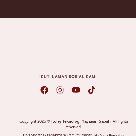
IKUTI LAMAN SOSIAL KAMI
Copyright 2026 ©
Kolej Teknologi Yayasan Sabah
. All rights
reserved.
KP(BPSG/JPS) 5195/IPTS/264(17) (DK228(S)), No Pusat Bertauliah: